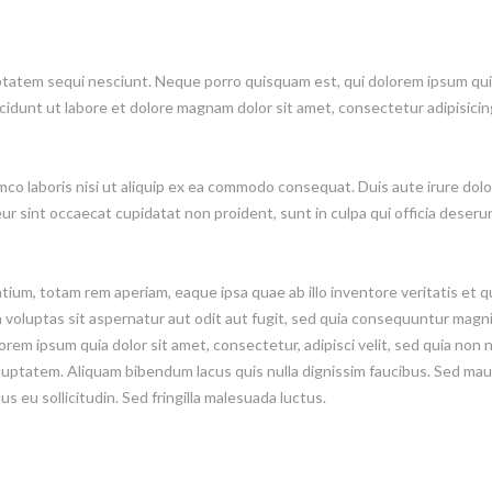
atem sequi nesciunt. Neque porro quisquam est, qui dolorem ipsum quiaol
dunt ut labore et dolore magnam dolor sit amet, consectetur adipisicing
co laboris nisi ut aliquip ex ea commodo consequat. Duis aute irure dolor
eur sint occaecat cupidatat non proident, sunt in culpa qui officia deseru
m, totam rem aperiam, eaque ipsa quae ab illo inventore veritatis et qu
voluptas sit aspernatur aut odit aut fugit, sed quia consequuntur magni
orem ipsum quia dolor sit amet, consectetur, adipisci velit, sed quia no
uptatem. Aliquam bibendum lacus quis nulla dignissim faucibus. Sed maur
s eu sollicitudin. Sed fringilla malesuada luctus.