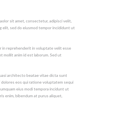
or sit amet, consectetur, adipisci velit,
 elit, sed do eiusmod tempor incididunt ut
 in reprehenderit in voluptate velit esse
nt mollit anim id est laborum. Sed ut
asi architecto beatae vitae dicta sunt
 dolores eos qui ratione voluptatem sequi
n numquam eius modi tempora incidunt ut
is enim, bibendum at purus aliquet,