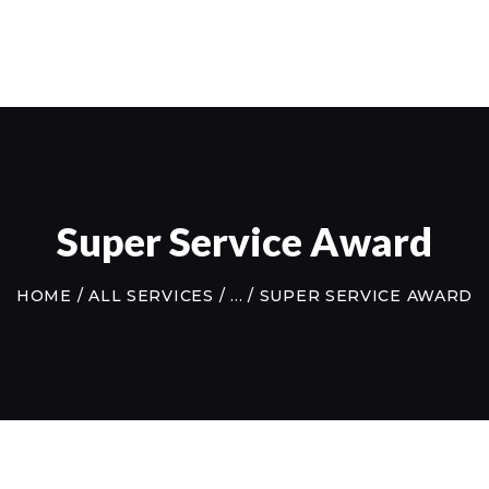
HOME
SPA & HOT TUB
SERVICES
ELECTRICAL SERVICES
ONLINE SHOP
Super Service Award
REVIEWS
HOME
ALL SERVICES
...
SUPER SERVICE AWARD
CONTACT US