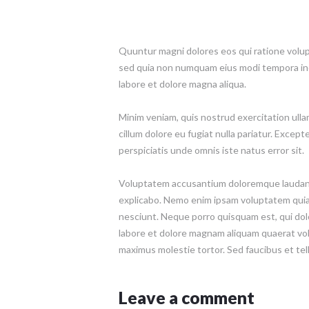
Quuntur magni dolores eos qui ratione volupt
sed quia non numquam eius modi tempora inci
labore et dolore magna aliqua.
Minim veniam, quis nostrud exercitation ullam
cillum dolore eu fugiat nulla pariatur. Except
perspiciatis unde omnis iste natus error sit.
Voluptatem accusantium doloremque laudantiu
explicabo. Nemo enim ipsam voluptatem quia 
nesciunt. Neque porro quisquam est, qui dol
labore et dolore magnam aliquam quaerat vol
maximus molestie tortor. Sed faucibus et tellu
Leave a comment