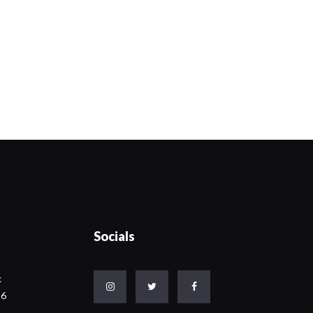
Socials
k
86