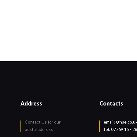
Address
Contacts
Contact Us for our
email@ghse.co.u
postal address
tel: 07769 157 2