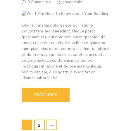
0
Comments
ghseadmin
Quuntur magni dolores eos qui ratione
voluptatem sequi nesciunt. Neque porro
quisquam est, qui dolorem ipsum quiaolor sit
amet, consectetur, adipisci velit, sed quia non
numquam eius modi tempora incidunt ut labore
et dolore magnam dolor sit amet, consectetur
adipisicing elit, sed do eiusmod tempor
incididunt ut labore et dolore magna aliqua.
Minim veniam, quis nostrud exercitation
ullamco laboris nisi…
READ MORE
Posts pagination
>
PAGE
1
PAGE
2