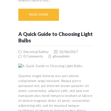
ullamco laboris nisi…
READ MORE
A Quick Guide to Choosing Light
Bulbs
Electrical Safety
02/06/2017
0
Comments
ghseadmin
Quuntur magni dolores eos qui ratione
voluptatem sequi nesciunt. Neque porro
quisquam est, qui dolorem ipsum quiaolor sit
amet, consectetur, adipisci velit, sed quia non
numquam eius modi tempora incidunt ut labore
et dolore magnam dolor sit amet, consectetur
adipisicing elit, sed do eiusmod tempor
incididunt ut labore et dolore magna aliqua.