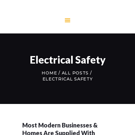
HOME
SPA & HOT TUB
SERVICES
Electrical Safety
ELECTRICAL
SERVICES
HOME
ALL POSTS
ELECTRICAL SAFETY
ONLINE SHOP
REVIEWS
CONTACT US
Most Modern Businesses &
Homes Are Supplied With